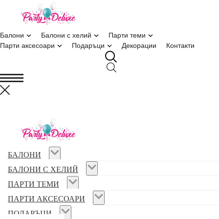
МАЛКАТА РУСАЛКА
Основна
/
ПАРТИ ТЕМИ
/
ПАРТИ ЗА МОМИЧЕТА
/
МАЛКАТА
РУСАЛКА
балони
балони с хелий
парти теми
парти аксесоари
подаръци
декорации
контакти
БАЛОНИ
БАЛОНИ С ХЕЛИЙ
ПАРТИ ТЕМИ
ПАРТИ АКСЕСОАРИ
ПОДАРЪЦИ