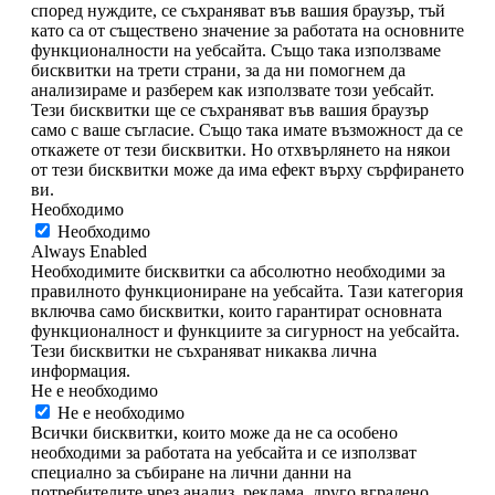
според нуждите, се съхраняват във вашия браузър, тъй
като са от съществено значение за работата на основните
функционалности на уебсайта. Също така използваме
бисквитки на трети страни, за да ни помогнем да
анализираме и разберем как използвате този уебсайт.
Тези бисквитки ще се съхраняват във вашия браузър
само с ваше съгласие. Също така имате възможност да се
откажете от тези бисквитки. Но отхвърлянето на някои
от тези бисквитки може да има ефект върху сърфирането
ви.
Необходимо
Необходимо
Always Enabled
Необходимите бисквитки са абсолютно необходими за
правилното функциониране на уебсайта. Тази категория
включва само бисквитки, които гарантират основната
функционалност и функциите за сигурност на уебсайта.
Тези бисквитки не съхраняват никаква лична
информация.
Не е необходимо
Не е необходимо
Всички бисквитки, които може да не са особено
необходими за работата на уебсайта и се използват
специално за събиране на лични данни на
потребителите чрез анализ, реклама, друго вградено