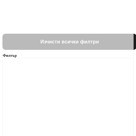
Изчисти всички филтри
Филтър