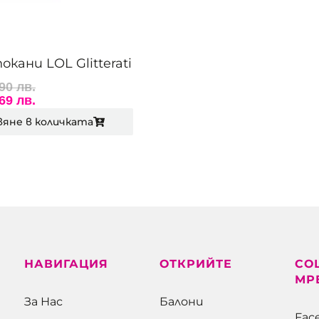
кани LOL Glitterati
,90 лв.
,69 лв.
вяне в количката
НАВИГАЦИЯ
ОТКРИЙТЕ
СО
МР
За Нас
Балони
Fac