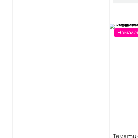
Намале
Тематич