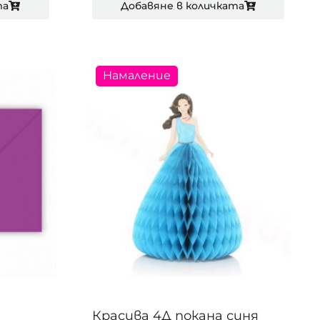
та
Добавяне в количката
Намаление
Красива 4Д покана синя