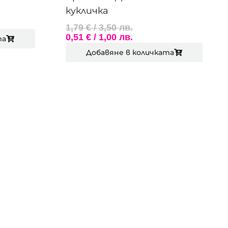
кукличка
1,79
€
/ 3,50 лв.
0,51
€
/ 1,00 лв.
та
Добавяне в количката