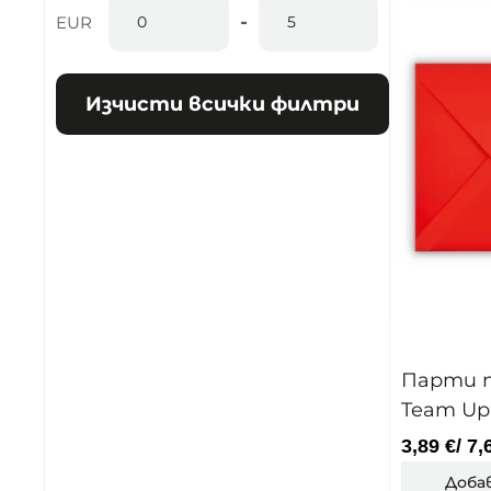
-
EUR
Minimum Price
Maximum Price
Изчисти всички филтри
Парти п
Team Up
3,89
€
/ 7,
Доба