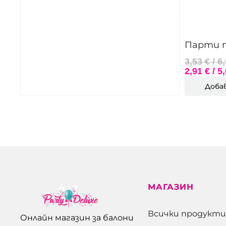
Парти по
3,53
€
/ 6
2,91
€
/ 5
Доба
МАГАЗИН
Всички продукти
Онлайн магазин за балони