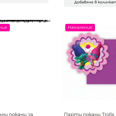
Добавяне в количка
ние
Намаление
ни покани за
Парти покани Trolls