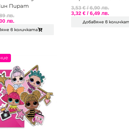
Син Пират
3,53
€
/ 6,90 лв.
3,32
€
/ 6,49 лв.
,89 лв.
,00 лв.
Добавяне в количка
вяне в количката
ние