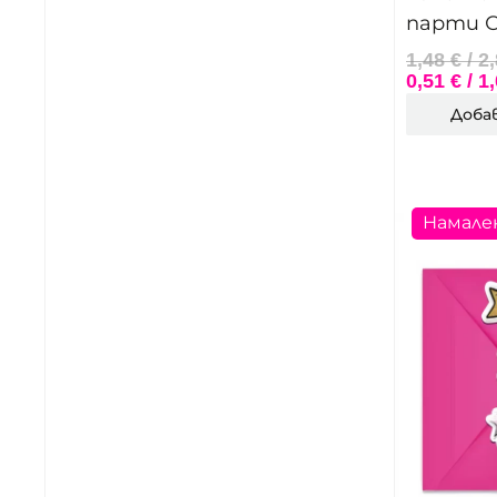
парти 
1,48
€
/ 2
0,51
€
/ 1
Доба
Намале