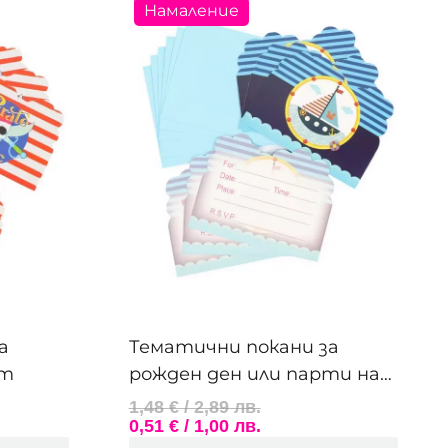
Намаление
а
Тематични покани за
ат
рожден ден или парти на
морска тематика
1,48
€
/ 2,89 лв.
0,51
€
/ 1,00 лв.