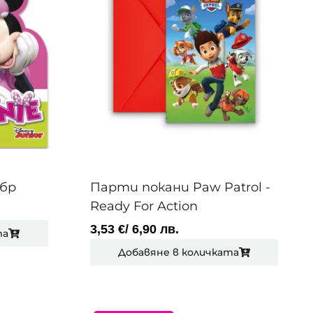
6бр
Парти покани Paw Patrol -
Ready For Action
3,53
€
/ 6,90 лв.
та
Добавяне в количката