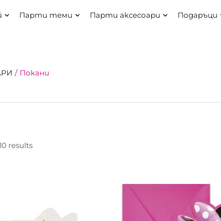
й
парти теми
парти аксесоари
подаръци
АРИ
/
Покани
10 results