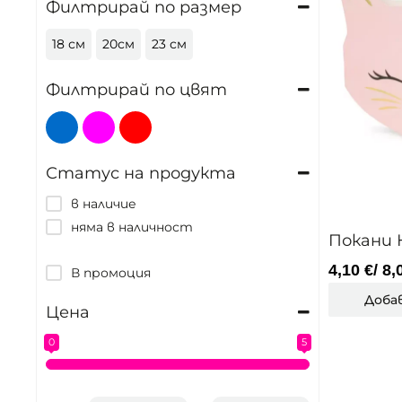
Филтрирай по размер
18 см
20см
23 см
Филтрирай по цвят
Статус на продукта
в наличие
няма в наличност
Покани 
4,10
€
/ 8,
В промоция
Доба
Цена
0
5