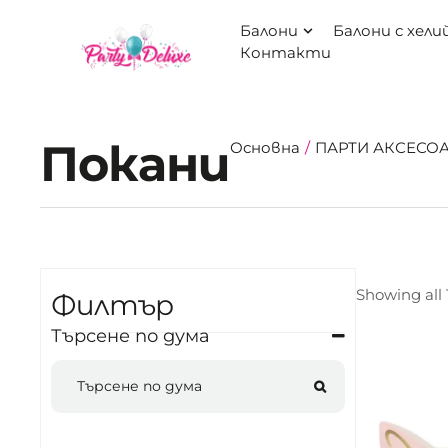
балони
балони с хели
контакти
Покани
Основна
/
ПАРТИ АКСЕСО
Showing all 
Филтър
Търсене по дума