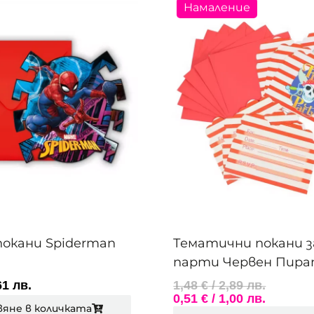
Намаление
окани Spiderman
Тематични покани з
парти Червен Пир
61 лв.
1,48
€
/ 2,89 лв.
0,51
€
/ 1,00 лв.
вяне в количката