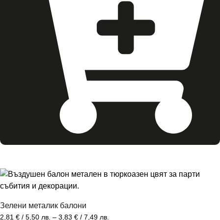
Зелени металик балони
2,81
€
/ 5,50 лв.
–
3,83
€
/ 7,49 лв.