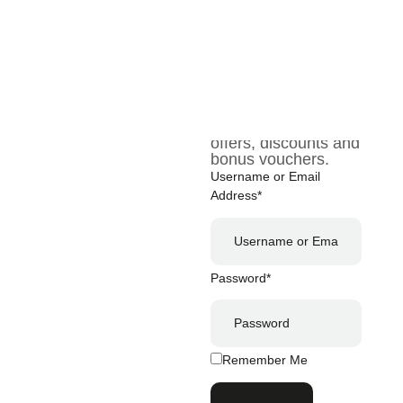
кти
Sign In
Become a member
— don’t miss out on
offers, discounts and
bonus vouchers.
Username or Email
Address*
Password*
Remember Me
Log In