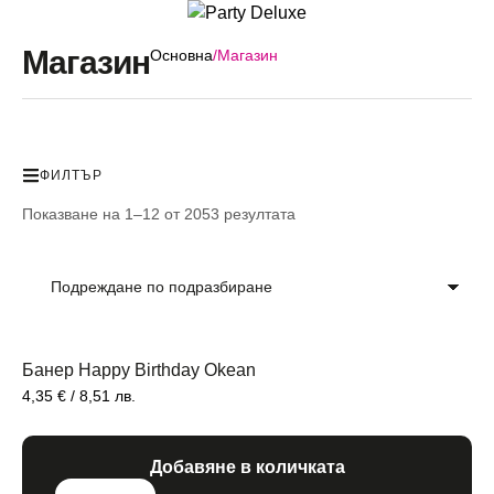
Магазин
Основна
/
Магазин
Балони
Балони с хели
ФИЛТЪР
Показване на 1–12 от 2053 резултата
Парти теми
Парти аксесоа
ПОДАРЪЦИ
Декорации
Банер Happy Birthday Okean
4,35
€
/ 8,51 лв.
Контакти
Добавяне в количката