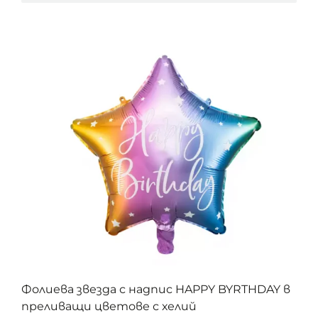
Фолиева звезда с надпис HAPPY BYRTHDAY в
преливащи цветове с хелий