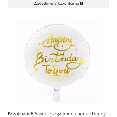
Добавяне в количката
Бял фолиев балон със златен надпис Happy