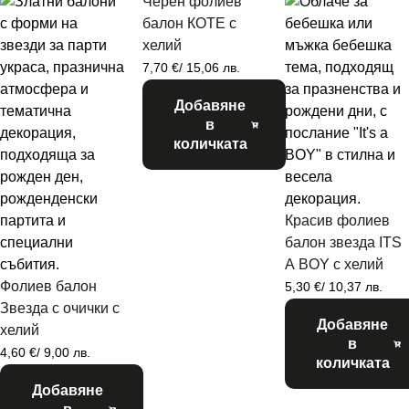
Черен фолиев
балон КОТЕ с
хелий
7,70
€
/ 15,06 лв.
Добавяне
в
количката
Красив фолиев
балон звезда ITS
A BOY с хелий
Фолиев балон
5,30
€
/ 10,37 лв.
Звезда с очички с
Добавяне
хелий
в
4,60
€
/ 9,00 лв.
количката
Добавяне