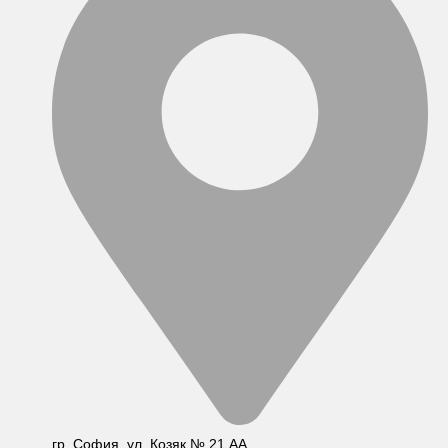
гр. София, ул. Козяк № 21 АА