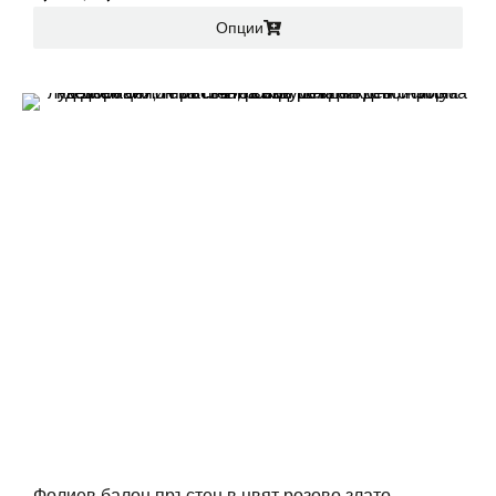
Опции
Фолиев балон пръстен в цвят розово злато