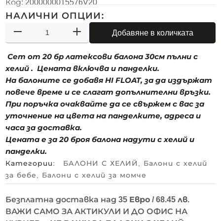
Код:
2000000015576V20
НАЛИЧНИ ОПЦИИ:
Добавяне в количката
Сет от 20 бр латексови балона 30см пълни с
хелий .
Цената включва и панделки.
На балоните се добавя HI FLOAT, за да издържат
повече време и се слагат допълнителни връзки.
При поръчка очаквайте да се свържем с вас за
уточнение на цвета на панделките, адреса и
часа за доставка.
Цената е за 20 броя балона надути с хелий и
панделки.
Категории:
БАЛОНИ С ХЕЛИЙ
,
Балони с хелий
за бебе
,
Балони с хелий за момче
Безплатна доставка над
35 Евро / 68.45 лв.
ВАЖИ САМО ЗА АКТИКУЛИ И ДО ОФИС НА