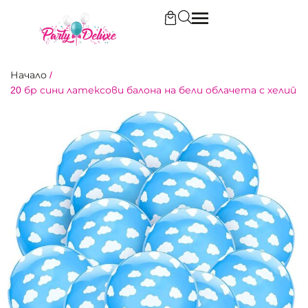
Начало
/
20 бр сини латексови балона на бели облачета с хелий