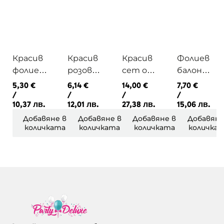
Красив
Красив
Красив
Фолиев
фолиев
розов
сет от
балон
балон
фолиев
розови
футбол
5,30
€
6,14
€
14,00
€
7,70
€
сърце
/
балон
/
балони
/
на
/
10,37 лв.
12,01 лв.
27,38 лв.
15,06 лв.
ITS A
бебешк
с хелий
топка
GIRL с
о краче
в черно
Добавяне в
Добавяне в
Добавяне в
Добавяне
количката
количката
количката
количка
хелий
Its a girl
и бяло с
хелий