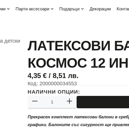
еми
парти аксесоари
подаръци
декорации
конта
ЛАТЕКСОВИ Б
КОСМОС 12 ИНЧ
4,35
€
/ 8,51 лв.
Код:
2000000034553
НАЛИЧНИ ОПЦИИ:
Прекрасен комплект латексови балони в среб
графики. Балоните със сигурност ще привле