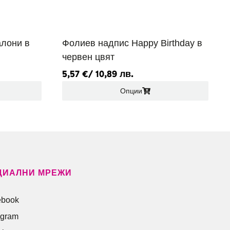
алони в
Фолиев надпис Happy Birthday в
червен цвят
5,57
€
/ 10,89 лв.
Опции
ЦИАЛНИ МРЕЖИ
ebook
agram