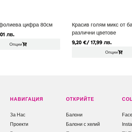
фолиева цифра 80см
Красив голям микс от б
различни цветове
,01 лв.
9,20
€
/ 17,99 лв.
Опции
Опции
НАВИГАЦИЯ
ОТКРИЙТЕ
СО
За Нас
Балони
Fac
Проекти
Балони c хелий
Inst