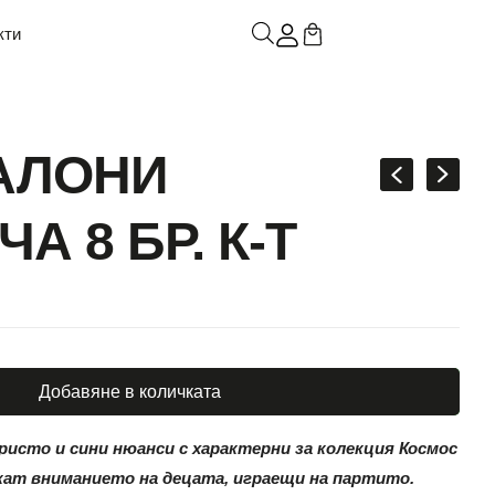
кти
АЛОНИ
А 8 БР. К-Т
Добавяне в количката
ристо и сини нюанси с характерни за колекция Космос
кат вниманието на децата, играещи на партито.