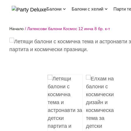
балони
балони с хелий
парти т
Начало
/
Латексови балони Космос 12 инча 8 бр. к-т