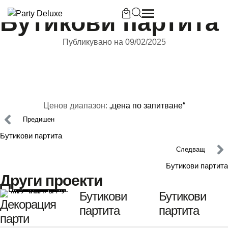
ПРОЕКТИ
Бутикови партита
Публикувано на 
09/02/2025
Б
Ценов диапазон: 
„цена по запитване“
П
Предишен
П
Бутикови партита
Следващ
Бутикови партита
Други проекти
Бутикови
Бутикови
К
Декорация
партита
партита
парти