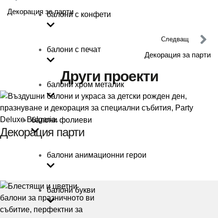
Декорация за парти
балони с конфети
Следващ
балони с печат
Декорация за парти
Други проекти
балони хром металик
балони фолиеви
Декорация парти
балони анимационни герои
балони букви