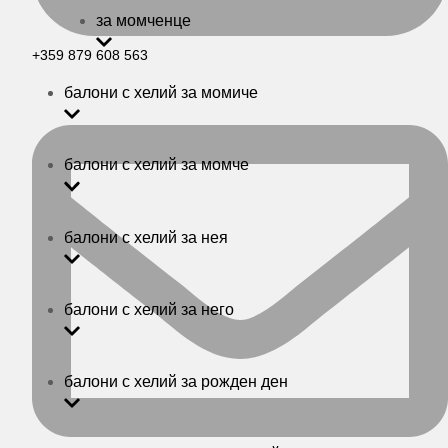
за момченце
+359 879 608 563
балони с хелий за момиче
балони с хелий за момче
балони с хелий за нея
балони с хелий за него
балони с хелий за рожден ден