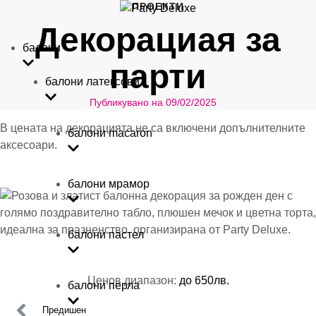
ПРОЕКТИ
Декорациая за
балони
парти
Балони
балони латексови
Публикувано на 
09/02/2025
Балони с хели
В цената на декорацията не са включени допълнителните
балони macaron
Парти теми
аксесоари.
Парти аксесоа
балони мрамор
ПОДАРЪЦИ
Декорации
балони пастел
Контакти
Ценов диапазон: 
до 650лв.
балони перла
Предишен