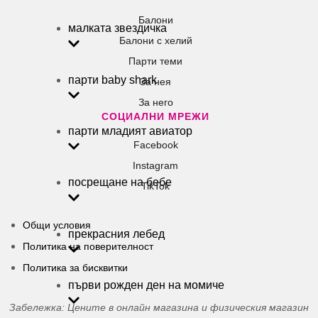
Балони
малката звездичка
Балони c хелий
Парти теми
парти baby shark
За нея
За него
СОЦИАЛНИ МРЕЖИ
парти младият авиатор
Facebook
Instagram
посрещане на бебе
TikTok
Общи условия
прекрасния лебед
Политика на поверителност
Политика за бисквитки
първи рожден ден на момиче
Забележка: Цените в онлайн магазина и физическия магазин