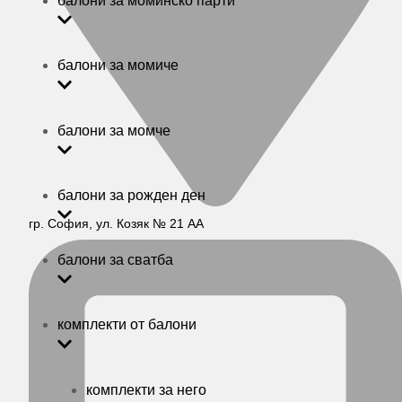
балони за моминско парти
балони за момиче
балони за момче
балони за рожден ден
гр. София, ул. Козяк № 21 АА
балони за сватба
комплекти от балони
комплекти за него