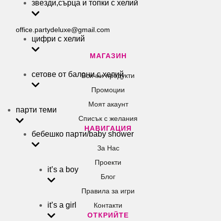
звезди,сърца и топки с хелий
office.partydeluxe@gmail.com
цифри с хелий
МАГАЗИН
сетове от балони с хелий
Всички продукти
Промоции
Моят акаунт
парти теми
Списък с желания
НАВИГАЦИЯ
бебешко парти/baby shower
За Нас
Проекти
it’s a boy
Блог
Правила за игри
it’s a girl
Контакти
ОТКРИЙТЕ