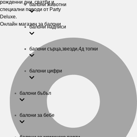
балони животни
Онлайн магазин за балони
балони надписи
балони сърца,звезди,4д топки
балони цифри
балони бъбъл
балони за бебе