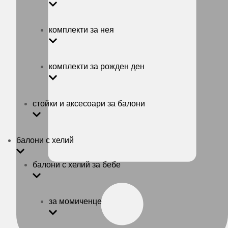
комплекти за нея
комплекти за рожден ден
стойки и аксесоари за балони
балони с хелий
балони с хелий за бебе
за момиченце