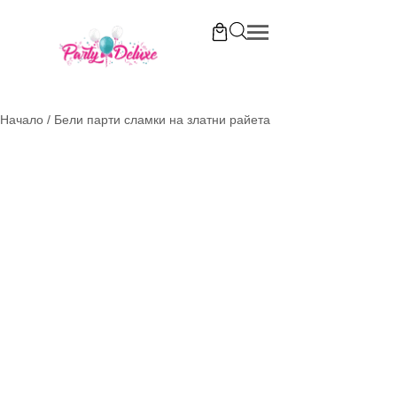
Начало
/
Бели парти сламки на златни райета