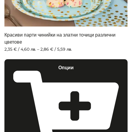
Красиви парти чинийки на златни точици различни
цветове
2,35
€
/ 4,60 лв.
–
2,86
€
/ 5,59 лв.
Опции