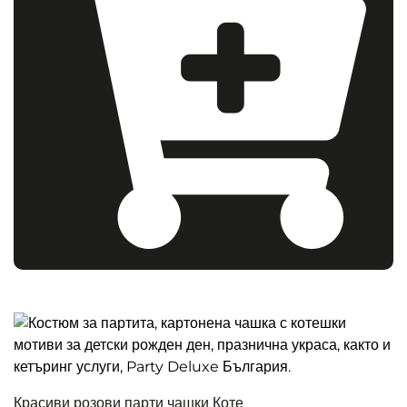
Красиви розови парти чашки Коте