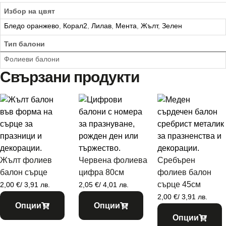
Избор на цвят
Бледо оранжево
,
Корал2
,
Лилав
,
Мента
,
Жълт
,
Зелен
Тип балони
Фолиеви балони
Свързани продукти
Жълт фолиев
Червена фолиева
Сребърен
балон сърце
цифра 80см
фолиев балон
сърце 45см
2,00
€
/ 3,91 лв.
2,05
€
/ 4,01 лв.
2,00
€
/ 3,91 лв.
Опции
Опции
Опции