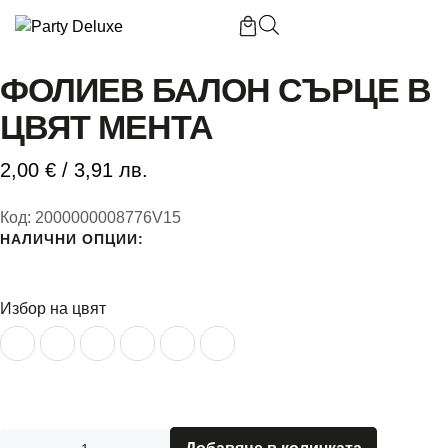
Начало
/
Фолиев балон сърце в цвят мента
ФОЛИЕВ БАЛОН СЪРЦЕ В
ЦВЯТ МЕНТА
Б
2,00
€
/ 3,91 лв.
П
Код:
2000000008776V15
НАЛИЧНИ ОПЦИИ:
П
Избор на цвят
К