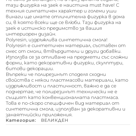
тази фигурка на заек е наистина must have! С
техния симпатичен характер и големи уши
винаги ще имате отличителна фигурка в дома
си, в която всеки ще се влюби. Тази фигурка на
заек е истинско предимство за вашия
интериорен дизайн.
Polyresin, издръжлива синтетична смола!
Polyresin е синтетичен материал, съставен от
смес от смоли, втвърдители и други добавки.
Използва се за отливане на предмети със сложни
форми, като декоративни фигурки, скулптури,
битови декорации.
Въпреки че полирезинът споделя сходни
свойства с някои пластмасови материали, като
издръжливост и пластичност, важно е да се
подчертае, че полирезинът технически не е
същият като конвенционалната пластмаса.
Това е по-скоро специфичен вид материал от
синтетична смола, използван за декоративни и
занаятчийски приложения.
Категория:
ВЕЛИКДЕН