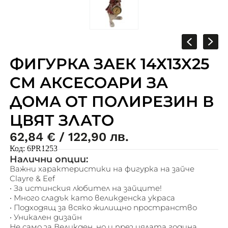
ФИГУРКА ЗАЕК 14X13X25
CM АКСЕСОАРИ ЗА
ДОМА ОТ ПОЛИРЕЗИН В
ЦВЯТ ЗЛАТО
62,84
€
/ 122,90 лв.
Код:
6PR1253
Налични опции:
Важни характеристики на фигурка на зайче
Clayre & Eef
• За истинския любител на зайците!
• Много сладък като великденска украса
• Подходящ за всяко жилищно пространство
• Уникален дизайн
Не само за Великден, но и през цялата година,