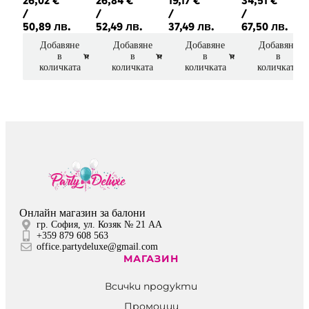
26,02
€
26,84
€
19,17
€
34,51
€
/
/
/
/
CM
КАФЯВО
ЧЕРНО
CM
50,89 лв.
52,49 лв.
37,49 лв.
67,50 лв.
БЕЖОВО
СИНЯ
БЯЛА
БЯЛО
Добавяне
Добавяне
Добавяне
Добавяне
ЗЛАТИСТО
ПОЛИРЕЗИНОВА
ПОЛИРЕЗИНОВА
РОЗОВО
в
в
в
в
В ЦВЯТ
АКСЕСОАРИ
АКСЕСОАРИ
ПОЛИРЕЗИ
количката
количката
количката
количката
ПОЛИРЕЗИН
ЗА
ЗА
АКСЕСОАР
АКСЕСОАРИ
ДОМА
ДОМА
ЗА
ЗА
ДОМА
ДОМА
Онлайн магазин за балони
гр. София, ул. Козяк № 21 АА
+359 879 608 563
office.partydeluxe@gmail.com
МАГАЗИН
Всички продукти
Промоции