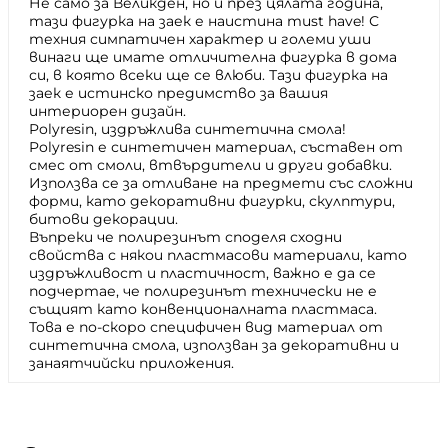
Не само за Великден, но и през цялата година,
тази фигурка на заек е наистина must have! С
техния симпатичен характер и големи уши
винаги ще имате отличителна фигурка в дома
си, в която всеки ще се влюби. Тази фигурка на
заек е истинско предимство за вашия
интериорен дизайн.
Polyresin, издръжлива синтетична смола!
Polyresin е синтетичен материал, съставен от
смес от смоли, втвърдители и други добавки.
Използва се за отливане на предмети със сложни
форми, като декоративни фигурки, скулптури,
битови декорации.
Въпреки че полирезинът споделя сходни
свойства с някои пластмасови материали, като
издръжливост и пластичност, важно е да се
подчертае, че полирезинът технически не е
същият като конвенционалната пластмаса.
Това е по-скоро специфичен вид материал от
синтетична смола, използван за декоративни и
занаятчийски приложения.