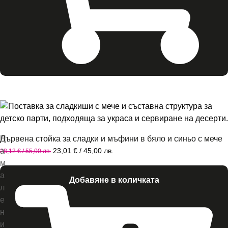
Н
Дървена стойка за сладки и мъфини в бяло и синьо с мече
а
23,01
€
/ 45,00 лв.
28,12
€
/ 55,00 лв.
м
а
Добавяне в количката
л
е
н
и