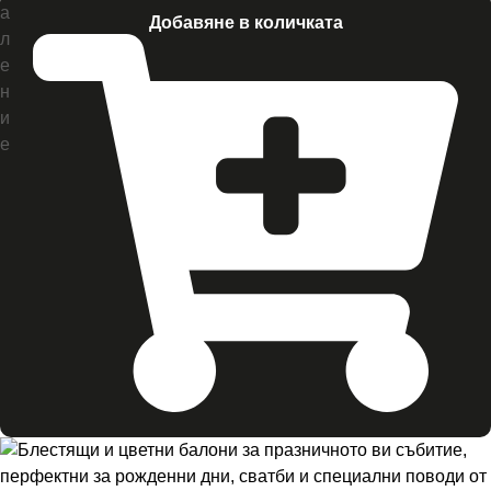
а
Добавяне в количката
л
е
н
и
е