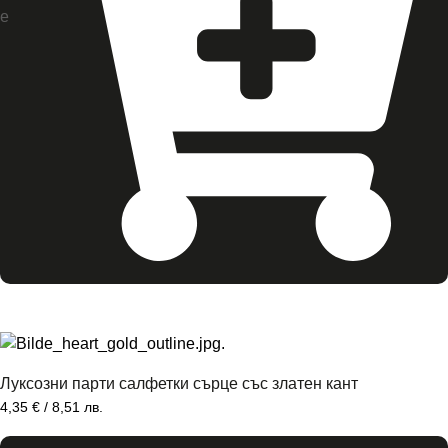
е
Луксозни парти салфетки сърце със златен кант
4,35
€
/ 8,51 лв.