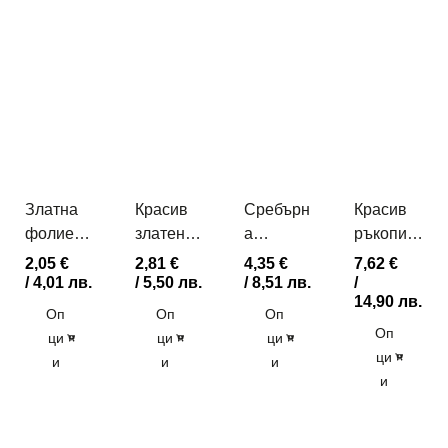
Златна
Красив
Сребърн
Красив
фолиева
златен
а
ръкопис
цифра
фолиев
фолиева
ен
2,05
€
2,81
€
4,35
€
7,62
€
80см
надпис
цифра с
фолиев
/ 4,01 лв.
/ 5,50 лв.
/ 8,51 лв.
/
14,90 лв.
LOVE
брокат
надпис
Оп
Оп
Оп
1м
Happy
Оп
ци
ци
ци
Birthday
ци
и
и
и
в
и
различни
цветове