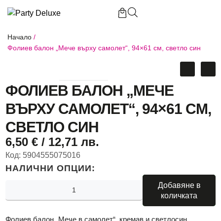
Начало
/
Фолиев балон „Мече върху самолет“, 94×61 см, светло син
ФОЛИЕВ БАЛОН „МЕЧЕ
ВЪРХУ САМОЛЕТ“, 94×61 СМ,
СВЕТЛО СИН
6,50
€
/ 12,71 лв.
Код:
5904555075016
НАЛИЧНИ ОПЦИИ:
Добавяне в
количката
Фолиев балон „Мече в самолет“, кремав и светлосин.