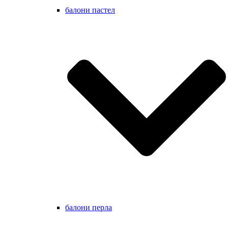
балони пастел
балони перла