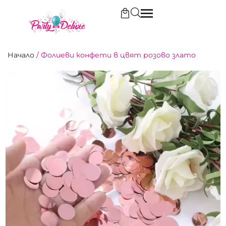
Начало
/
Фолиеви конфети в цвят розово злато