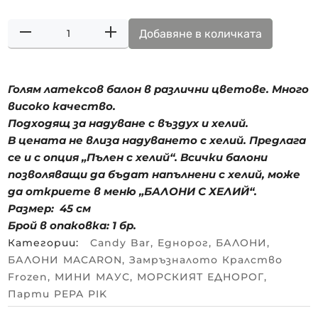
Добавяне в количката
Голям латексов балон в различни цветове. Много
високо качество.
Подходящ за надуване с въздух и хелий.
В цената не влиза надуването с хелий. Предлага
се и с опция „Пълен с хелий“. Всички балони
позволяващи да бъдат напълнени с хелий, може
да откриете в меню „БАЛОНИ С ХЕЛИЙ“.
Размер: 45 см
Брой в опаковка: 1 бр.
Категории:
Candy Bar
,
Eднорог
,
БАЛОНИ
,
БАЛОНИ MACARON
,
Замръзналото Кралство
Frozen
,
МИНИ МАУС
,
МОРСКИЯТ ЕДНОРОГ
,
Парти PEPA PIK