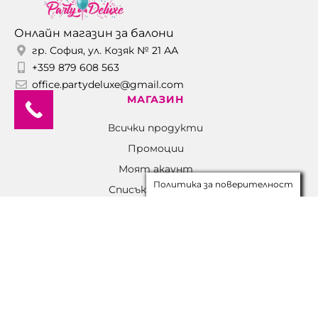
Онлайн магазин за балони
гр. София, ул. Козяк № 21 АА
+359 879 608 563
office.partydeluxe@gmail.com
МАГАЗИН
Всички продукти
Промоции
Моят акаунт
Политика за поверителност
Списък с желания
НАВИГАЦИЯ
За Нас
Проекти
Блог
Правила за игри
Контакти