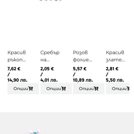
Красив
Сребър
Розов
Красив
ръкопи
на
фолиев
златен
сен
фолиев
надпис
фолиев
7,62
€
2,05
€
5,57
€
2,81
€
фолиев
а цифра
Happy
надпис
/
/
/
/
14,90 лв.
4,01 лв.
10,89 лв.
5,50 лв.
надпис
80см
Birthday
LOVE
Happy
Опции
Опции
Опции
Опции
Birthday
в
различн
и
цветов
е