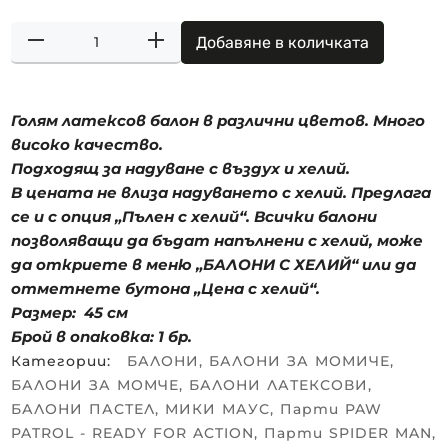
Добавяне в количката
Голям латексов балон в различни цветов. Много
високо качество.
Подходящ за надуване с въздух и хелий.
В цената не влиза надуването с хелий. Предлага
се и с опция „Пълен с хелий“. Всички балони
позволяващи да бъдат напълнени с хелий, може
да откриете в меню „БАЛОНИ С ХЕЛИЙ“ или да
отметнете бутона „Цена с хелий“.
Размер: 45 см
Брой в опаковка: 1 бр.
Категории:
БАЛОНИ
,
БАЛОНИ ЗА МОМИЧЕ
,
БАЛОНИ ЗА МОМЧЕ
,
БАЛОНИ ЛАТЕКСОВИ
,
БАЛОНИ ПАСТЕЛ
,
МИКИ МАУС
,
Парти PAW
PATROL - READY FOR ACTION
,
Парти SPIDER MAN
,