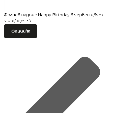
Фолиев надпис Happy Birthday в червен цвят
К
B
5,57
€
/ 10,89 лв.
7
Опции