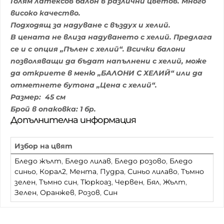
Голям латексов балон в различни цветов. Много
високо качество.
Подходящ за надуване с въздух и хелий.
В цената не влиза надуването с хелий. Предлага
се и с опция „Пълен с хелий“. Всички балони
позволяващи да бъдат напълнени с хелий, може
да откриете в меню „БАЛОНИ С ХЕЛИЙ“ или да
отметнете бутона „Цена с хелий“.
Размер: 45 см
Брой в опаковка: 1 бр.
Допълнителна информация
Избор на цвят
Бледо жълт
,
Бледо лилав
,
Бледо розово
,
Бледо
синьо
,
Корал2
,
Мента
,
Пудра
,
Синьо лилаво
,
Тъмно
зелен
,
Тъмно син
,
Тюркоаз
,
Червен
,
Бял
,
Жълт
,
Зелен
,
Оранжев
,
Розов
,
Син