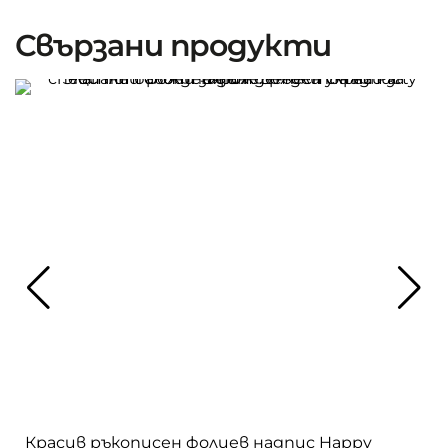
Свързани продукти
Красив ръкописен фолиев надпис Happy