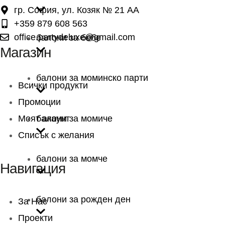
гр. София, ул. Козяк № 21 АА
+359 879 608 563
office.partydeluxe@gmail.com
балони за бебе
Магазин
балони за моминско парти
Всички продукти
Промоции
Моят акаунт
балони за момиче
Списък с желания
балони за момче
Навигация
балони за рожден ден
За Нас
Проекти