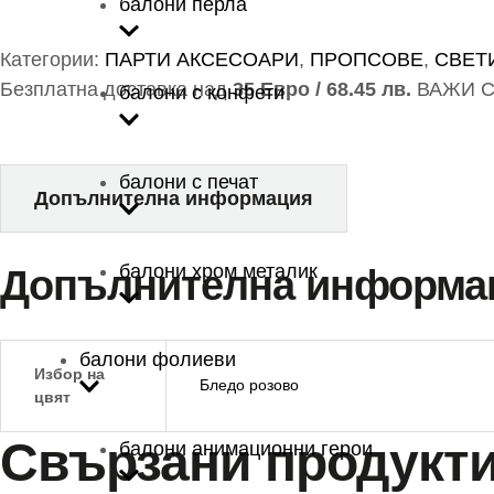
балони перла
Категории:
ПАРТИ АКСЕСОАРИ
,
ПРОПСОВЕ
,
СВЕТ
Безплатна доставка над
35 Евро / 68.45 лв.
ВАЖИ С
балони с конфети
балони с печат
Допълнителна информация
балони хром металик
Допълнителна информа
балони фолиеви
Избор на
Бледо розово
цвят
Свързани продукт
балони анимационни герои