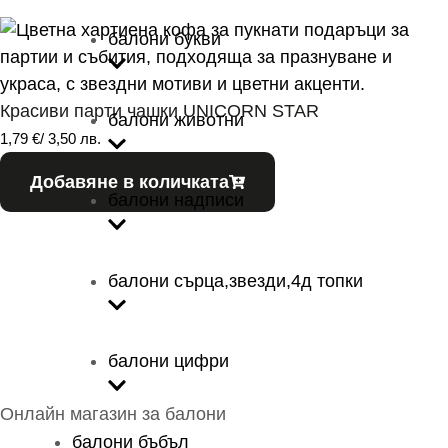
балони букви
Красиви парти чашки UNICORN STAR
балони животни
1,79
€
/ 3,50 лв.
Добавяне в количката
балони надписи
балони сърца,звезди,4д топки
балони цифри
Онлайн магазин за балони
балони бъбъл