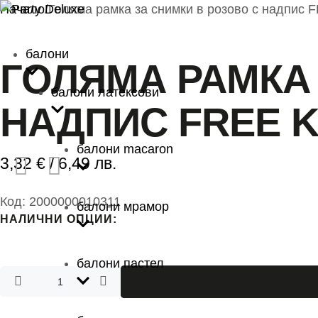
Начало
/
Голяма рамка за снимки в розово с надпис 
балони
ГОЛЯМА РАМКА 
балони латексови
НАДПИС FREE K
балони macaron
3,32
€
/ 6,49 лв.
Код:
2000000010311
балони мрамор
НАЛИЧНИ ОПЦИИ:
балони пастел