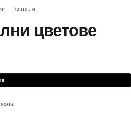
елни цветове
та
рации.
АЖИ ЗА БАЛОНИ С ХЕЛИЙ