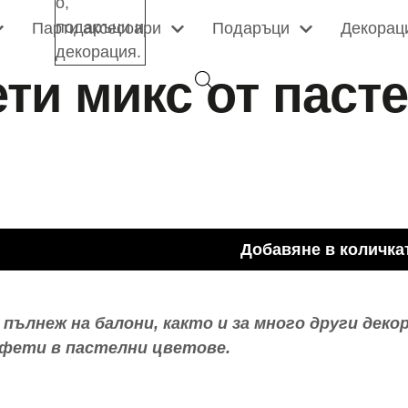
ти микс от паст
Добавяне в количка
ълнеж на балони, както и за много други деко
нфети в пастелни цветове.
АМО ЗА АКТИКУЛИ И ДО ОФИС НА КУРИЕР и
НЕ В