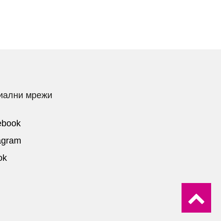
Политика за поверителност
иални мрежи
ebook
agram
ok