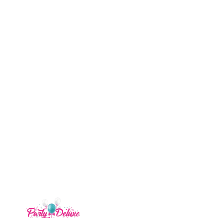
Начало
/
Хартиени конфети микс от пастелни цветове
балони
балони с хелий
парти теми