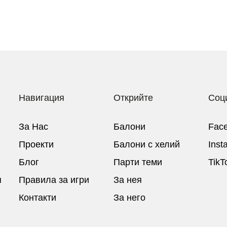
Навигация
Открийте
Соц
За Нас
Балони
Fac
Проекти
Балони c хелий
Inst
Блог
Парти теми
TikT
я
Правила за игри
За нея
Контакти
За него