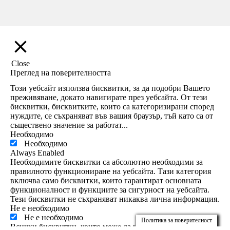
Close
Преглед на поверителността
Този уебсайт използва бисквитки, за да подобри Вашето
преживяване, докато навигирате през уебсайта. От тези
бисквитки, бисквитките, които са категоризирани според
нуждите, се съхраняват във вашия браузър, тъй като са от
съществено значение за работат
...
Необходимо
Необходимо
Always Enabled
Необходимите бисквитки са абсолютно необходими за
правилното функциониране на уебсайта. Тази категория
включва само бисквитки, които гарантират основната
функционалност и функциите за сигурност на уебсайта.
Тези бисквитки не съхраняват никаква лична информация.
Не е необходимо
Не е необходимо
Политика за поверителност
Всички бисквитки, които може да не са особено