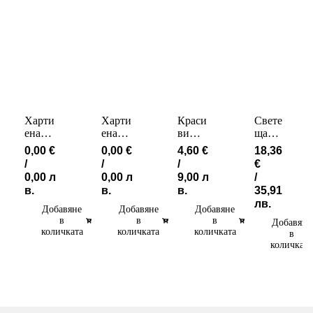
Харти
Харти
Краси
Свете
ена
ена
ви
ща
Колед
Колед
Колед
поли
0,00
€
0,00
€
4,60
€
18,36
на
на
ни
фигура
/
/
/
€
декора
декора
Салфе
Дядо
0,00 л
0,00 л
9,00 л
/
ция
ция
тки
Коледа
в.
в.
в.
35,91
Горичк
Лешни
Колед
със
лв.
а
котро
на
зелена
Добавяне
Добавяне
Добавяне
в
шачкат
в
Топка9
в
шапка
Добавяне
количката
количката
количката
а
в
количката