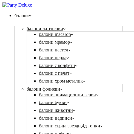
балони
балони латексови
балони macaron
балони мрамор
балони пастел
балони перла
балони с конфети
балони с печат
балони хром металик
балони фолиеви
балони анимационни герои
балони букви
балони животни
балони надписи
балони сърца,звезди,4д топки
балони цифри