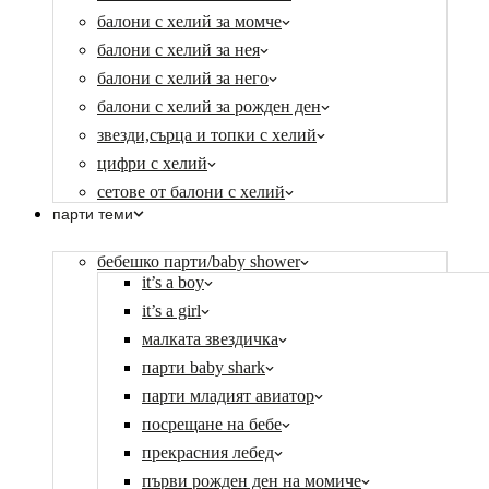
балони с хелий за момче
балони с хелий за нея
балони с хелий за него
балони с хелий за рожден ден
звезди,сърца и топки с хелий
цифри с хелий
сетове от балони с хелий
парти теми
бебешко парти/baby shower
it’s a boy
it’s a girl
малката звездичка
парти baby shark
парти младият авиатор
посрещане на бебе
прекрасния лебед
първи рожден ден на момиче