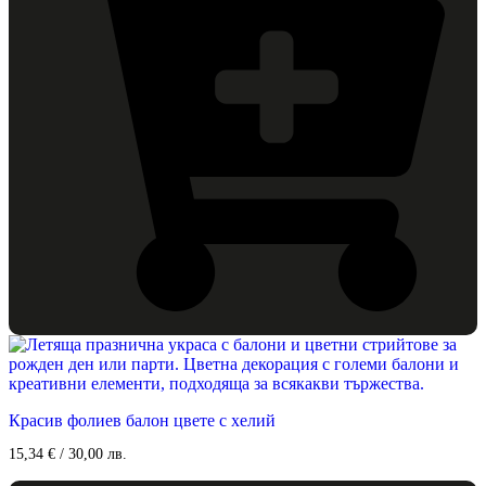
product
page
Красив фолиев балон цвете с хелий
15,34
€
/ 30,00 лв.