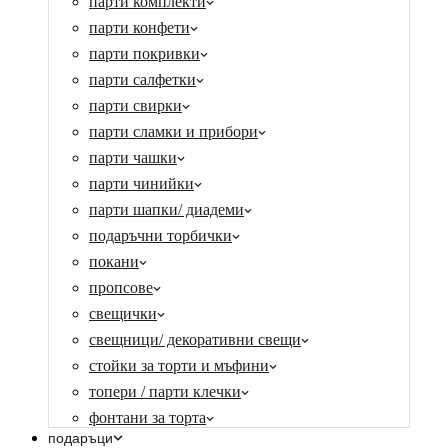
парти комплекти
парти конфети
парти покривки
парти салфетки
парти свирки
парти сламки и прибори
парти чашки
парти чинийки
парти шапки/ диадеми
подаръчни торбички
покани
пропсове
свещички
свещници/ декоративни свещи
стойки за торти и мъфини
топери / парти клечки
фонтани за торта
подаръци