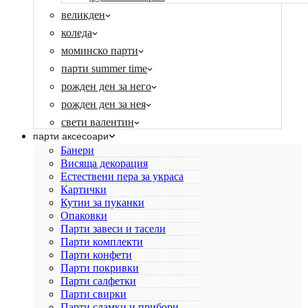
великден
коледа
моминско парти
парти summer time
рожден ден за него
рожден ден за нея
свети валентин
парти аксесоари
Банери
Висяща декорация
Естествени пера за украса
Картички
Кутии за пуканки
Опаковки
Парти завеси и тасели
Парти комплекти
Парти конфети
Парти покривки
Парти салфетки
Парти свирки
Парти сламки и прибори