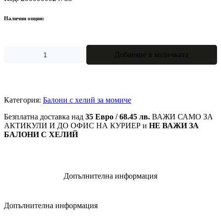
Налични опции:
количество
Добавяне в количката
за
Комплект
от
6
бр
Категория:
Балони с хелий за момиче
красиви
Безплатна доставка над
латексови
35 Евро / 68.45 лв.
ВАЖИ САМО ЗА
АКТИКУЛИ И ДО ОФИС НА КУРИЕР и
балони
НЕ ВАЖИ ЗА
БАЛОНИ С ХЕЛИЙ
Очички
30см
с
хелий
Допълнителна информация
Допълнителна информация