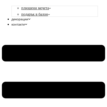
плюшени мечета
подарък в балон
декорации
контакти