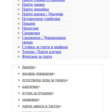
Парти чашки
Парти чинийки
Парти шапки / Диадеми
Подаръчени торбички
Покани
Пропсове
Свещички
Свещници / Декоративни
свещи
Стойки за торти и мъфини
Топери / Парти клечки
Фонтани за торта
банери
висяща декорация
естествени пера за украса
картички
кутии за пуканки
опаковки
парти завеси и тасели