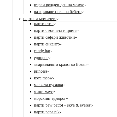
първи рожден ден на момче
разкриване пола на бебето
парти за момичета
парти стич
парти с кончета и цветя
парти сафари животни
парти енканто
candy bar
eднорог
замръзналото кралство frozen
princess
коте meow
малката русалка
мини маус
морският еднорог
парти paw patrol – skye & everest
парти pepa pik