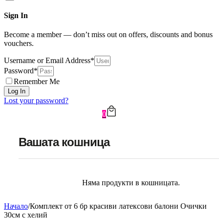
Sign In
Become a member — don’t miss out on offers, discounts and bonus
vouchers.
Username or Email Address*
Password*
Remember Me
Log In
Lost your password?
0
Вашата кошница
Няма продукти в кошницата.
Начало
/
Комплект от 6 бр красиви латексови балони Очички
30см с хелий