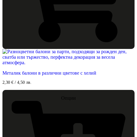
This
product
has
multiple
Металик балони в различни цветове с хелий
variants.
The
2,30
€
/ 4,50 лв.
options
may
be
Опции
chosen
on
the
product
page