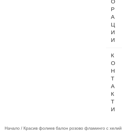
О
Р
А
Ц
И
И
К
О
Н
Т
А
К
Т
И
Начало
/
Красив фолиев балон розово фламинго с хелий