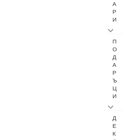
А
Р
И
П
О
Д
А
Р
Ъ
Ц
И
Д
Е
К