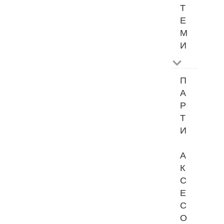
Т
Е
М
И
П
А
Р
Т
И
А
К
С
Е
С
О