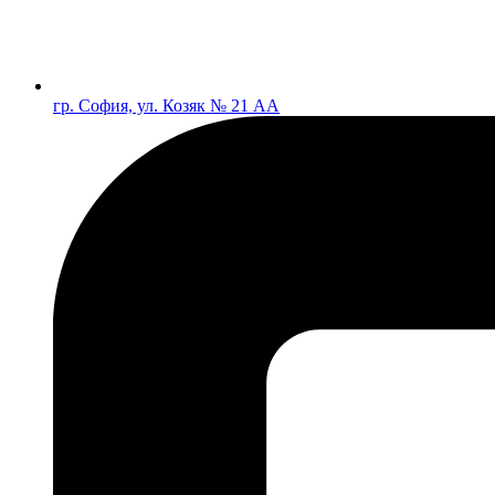
гр. София, ул. Козяк № 21 АА