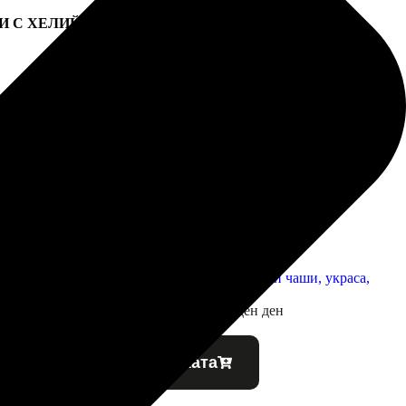
И С ХЕЛИЙ
Красиви розови парти чашки за рожден ден
2,51
€
/ 4,91 лв.
Добавяне в количката