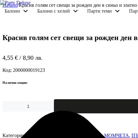
Начало
/
Красив голям сет свещи за рожден ден в синьо и златно
балони
балони с хелий
парти теми
па
БАЛОНИ
Красив голям сет свещи за рожден ден в
БАЛОНИ С ХЕЛИЙ
ПАРТИ ТЕМИ
ПАРТИ АКСЕСОАР
4,55
€
/ 8,90 лв.
ПОДАРЪЦИ
Код:
2000000019123
ДЕКОРАЦИИ
КОНТАКТИ
Налични опции:
количество
за
Красив
голям
сет
свещи
Категории:
ПАРТИ АКСЕСОАРИ
,
ПАРТИ ЗА МОМЧЕТА
,
ПЪ