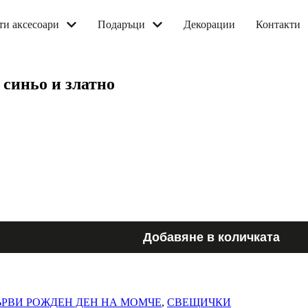
рти аксесоари
подаръци
декорации
контакти
 синьо и златно
И
Добавяне в количката
РВИ РОЖДЕН ДЕН НА МОМЧЕ
,
СВЕЩИЧКИ