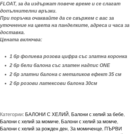
FLOAT, за да издържат повече време и се слагат
допълнителни връзки.
При поръчка очаквайте да се свържем с вас за
уточнение на цвета на панделките, адреса и часа за
доставка.
Цената включва:
1 бр фолиева розова цифра със златна коронка
2 бр бели балона със златен надпис ONE
2 бр златни балона с металиков ефект 35 см
2 бр розови латексови балона 30см
Категории:
БАЛОНИ С ХЕЛИЙ
,
Балони с хелий за бебе
,
Балони с хелий за момиче
,
Балони с хелий за момче
,
Балони с хелий за рожден ден
,
За момиченце
,
ПЪРВИ