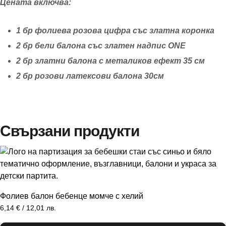
Цената включва:
1 бр фолиева розова цифра със златна коронка
2 бр бели балона със златен надпис ONE
2 бр златни балона с металиков ефект 35 см
2 бр розови латексови балона 30см
Свързани продукти
Фолиев балон бебенце момче с хелий
6,14
€
/ 12,01 лв.