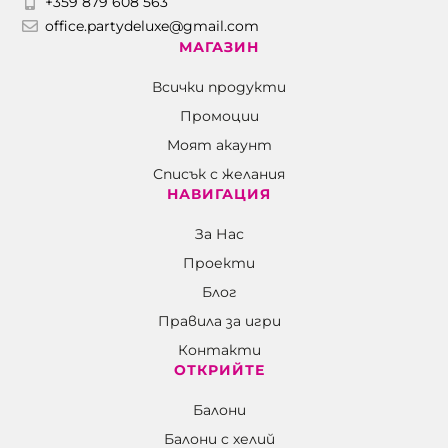
+359 879 608 563
office.partydeluxe@gmail.com
МАГАЗИН
Всички продукти
Промоции
Моят акаунт
Списък с желания
НАВИГАЦИЯ
За Нас
Проекти
Блог
Правила за игри
Контакти
ОТКРИЙТЕ
Балони
Балони c хелий