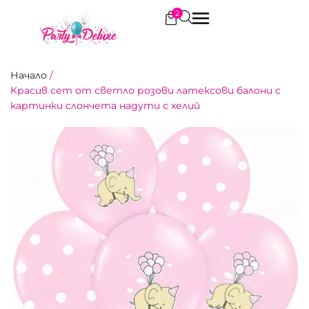
2
Начало
/
Красив сет от светло розови латексови балони с
картинки слончета надути с хелий