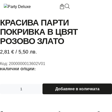
Начало
/
Красива парти покривка в цвят розово злато
КРАСИВА ПАРТИ
ПОКРИВКА В ЦВЯТ
РОЗОВО ЗЛАТО
Б
2,81
€
/ 5,50 лв.
П
Код:
2000000013602V01
П
НАЛИЧНИ ОПЦИИ:
Добавяне в количката
К