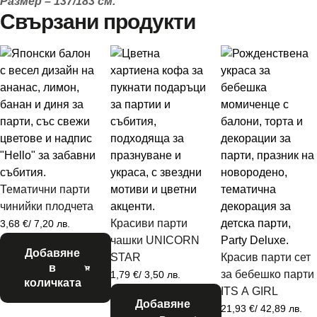
Размер – 137/183 см.
Свързани продукти
Тематични парти
чинийки плодчета
Красиви парти
3,68
€
/ 7,20 лв.
чашки UNICORN
Добавяне
STAR
Красив парти сет
в
за бебешко парти
1,79
€
/ 3,50 лв.
количката
ITS A GIRL
Добавяне
21,93
€
/ 42,89 лв.