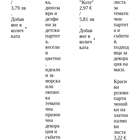
/
"Коте"
3,79 лв
2,97
€
.
/
Добав
5,81 лв
яне в
.
колич
Добав
ката
яне в
колич
ката
Краси
ви
розови
парти
чиний
ки на
златни
палмо
ви
листа
3,22
€