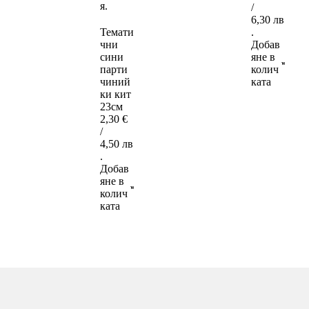
/
6,30 лв
Темати
.
чни
Добав
сини
яне в
парти
колич
чиний
ката
ки кит
23см
2,30
€
/
4,50 лв
.
Добав
яне в
колич
ката