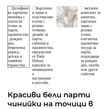
Красиви бели парти
чинийки на точици в