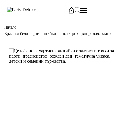
Начало
/
Красиви бели парти чинийки на точици в цвят розово злато
Б
Б
П
П
Д
К