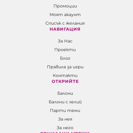
Промоции
Моят акаунт
Списък с желания
НАВИГАЦИЯ
За Нас
Проекти
Блог
Правила за игри
Контакти
ОТКРИЙТЕ
Балони
Балони c хелий
Парти теми
За нея
За него