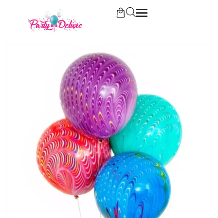
Начало
/
Красиви латексови балони Паун в
различни цветове