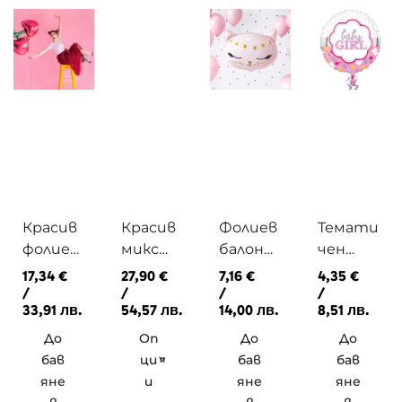
Красив
Красив
Фолиев
Темати
фолиев
микс
балон
чен
балон
от
Коте
розов
17,34
€
27,90
€
7,16
€
4,35
€
череша
балони
розово
фолиев
/
/
/
/
33,91 лв.
54,57 лв.
14,00 лв.
8,51 лв.
с хелий
с хелий
с хелий
балон с
надпис
До
Оп
До
До
BABY
бав
ци
бав
бав
GIRL с
яне
и
яне
яне
хелий