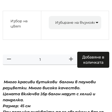
Избор на
цвят
Добавяне в
количката
Много красиви бутикови балони в паунови
разцветки. Много високо качество.
Цената включва 1бр балон надут с хелий и
панделка.
Размер: 45 см
При поръчка очаквайте да се свържем с вас за