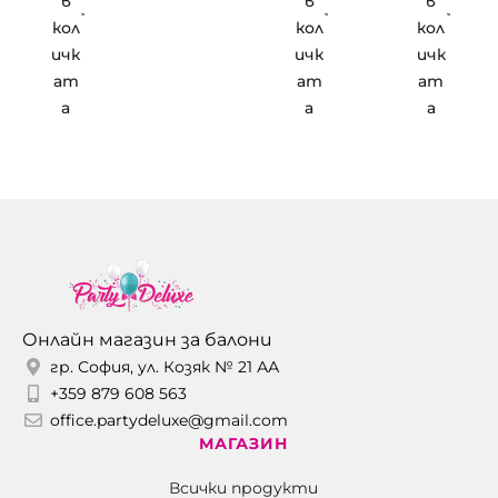
в
в
в
кол
кол
кол
ичк
ичк
ичк
ат
ат
ат
а
а
а
Онлайн магазин за балони
гр. София, ул. Козяк № 21 АА
+359 879 608 563
office.partydeluxe@gmail.com
МАГАЗИН
Всички продукти