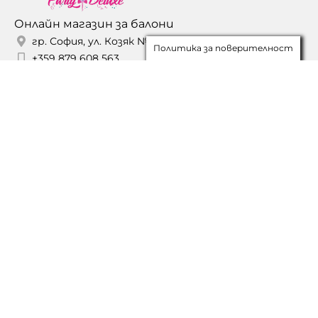
Онлайн магазин за балони
гр. София, ул. Козяк № 21 АА
Политика за поверителност
+359 879 608 563
office.partydeluxe@gmail.com
МАГАЗИН
Всички продукти
Промоции
Моят акаунт
Списък с желания
НАВИГАЦИЯ
За Нас
Проекти
Блог
Правила за игри
Контакти