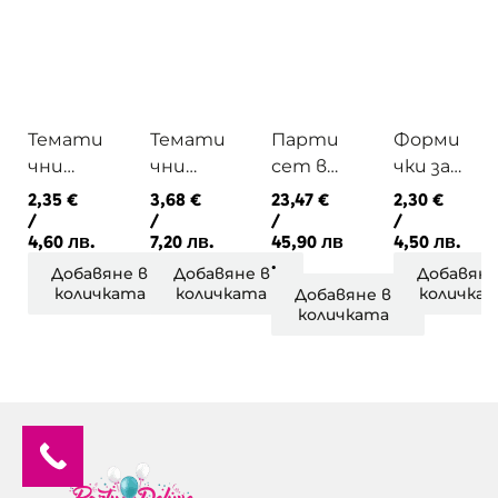
Темати
Темати
Парти
Форми
чни
чни
сет в
чки за
парти
парти
розово
мъфини
2,35
€
3,68
€
23,47
€
2,30
€
шапки
чинийк
за
и
/
/
/
/
4,60 лв.
7,20 лв.
45,90 лв
4,50 лв.
Червен
и
рожден
сладки
.
пират
плодче
ден на
LOVELY
Добавяне в
Добавяне в
Добавяне
количката
количката
количка
Добавяне в
та
момиче
SWAN
количката