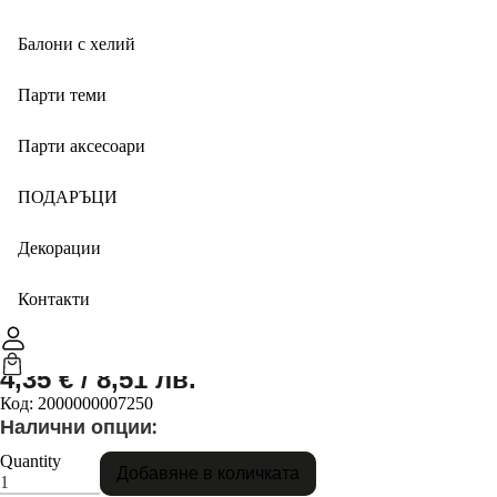
Балони с хелий
Парти теми
Парти аксесоари
ПОДАРЪЦИ
Декорации
Красиви парти салфетки
Контакти
Морско дъно
4,35
€
/ 8,51 лв.
Код:
2000000007250
Налични опции:
Quantity
Добавяне в количката
к