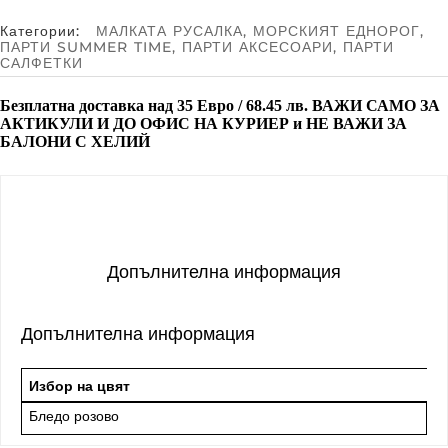
о
л
Категории:
МАЛКАТА РУСАЛКА
,
МОРСКИЯТ ЕДНОРОГ
,
и
ПАРТИ SUMMER TIME
,
ПАРТИ АКСЕСОАРИ
,
ПАРТИ
ч
САЛФЕТКИ
е
с
Безплатна доставка над
35 Евро / 68.45 лв.
ВАЖИ САМО ЗА
т
АКТИКУЛИ И ДО ОФИС НА КУРИЕР и
НЕ ВАЖИ ЗА
в
БАЛОНИ С ХЕЛИЙ
о
з
а
К
р
а
с
Допълнителна информация
и
в
и
п
Допълнителна информация
а
р
т
Избор на цвят
и
Бледо розово
с
а