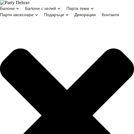
Начало
/
Красиви парти салфетки Морско дъно
балони
балони с хелий
парти теми
парти аксесоари
подаръци
декорации
контакти