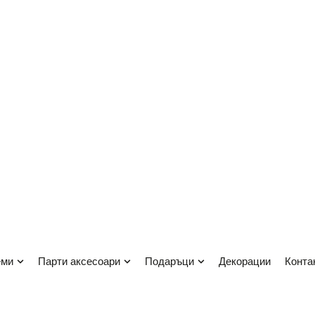
еми
парти аксесоари
подаръци
декорации
конта