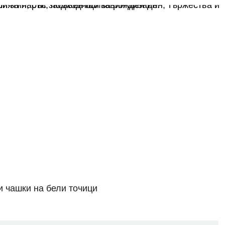
и чашки на бели точици
Добавяне в количката