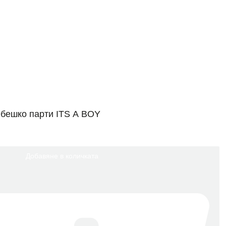
бебешко парти ITS A BOY
Добавяне в количката