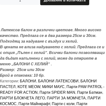
Добавяне в количката
Латексов балон в различни цветове. Много високо
качество. Предлага се в два размера 25см и 30см.
Подходящ за надуване с въздух и хелий.
В цената не влиза надуването с хелий. Предлага се и
с опция „Пълен с хелий“. Всички балони позволяващи
да бъдат напълнени с хелий, може да откриете в
меню „БАЛОНИ С ХЕЛИЙ“ .
Размер: 25см или 30см
Брой в опаковка: 10 бр.
Категории:
БАЛОНИ
,
БАЛОНИ ЛАТЕКСОВИ
,
БАЛОНИ
ПАСТЕЛ
,
КОТЕ MEOW
,
МИКИ МАУС
,
Парти PAW PATROL -
READY FOR ACTION
,
Парти SPIDER MAN
,
Парти Батман
,
ПАРТИ БЛОКЧЕТА ЛЕГО
,
ПАРТИ ЗА МОМЧЕТА
,
ПАРТИ
КОСМОС
,
Парти Майнкрафт
,
Парти с коли
,
Парти