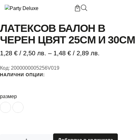
Начало
/
Латексов балон в черен цвят 25см и 30см
ЛАТЕКСОВ БАЛОН В
ЧЕРЕН ЦВЯТ 25СМ И 30СМ
Б
1,28
€
/ 2,50 лв.
–
1,48
€
/ 2,89 лв.
П
Код:
2000000005256V019
НАЛИЧНИ ОПЦИИ:
П
размер
К