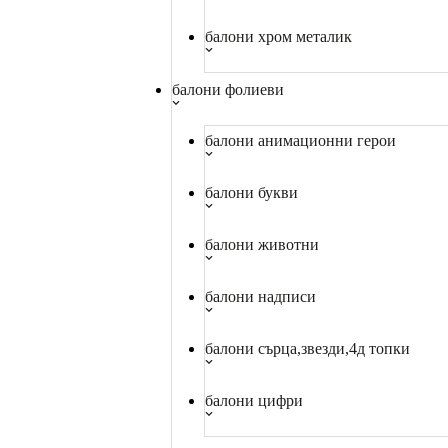
балони хром металик
балони фолиеви
балони анимационни герои
балони букви
балони животни
балони надписи
балони сърца,звезди,4д топки
балони цифри