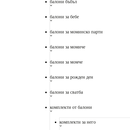
балони бъбъл
балони за бебе
балони за моминско парти
балони за момиче
балони за момче
балони за рожден ден
балони за сватба
комплекти от балони
комплекти за него