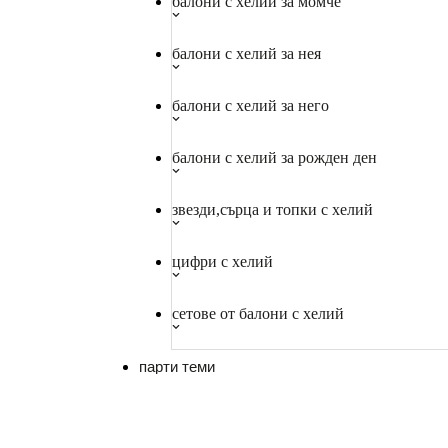
балони с хелий за момче
балони с хелий за нея
балони с хелий за него
балони с хелий за рожден ден
звезди,сърца и топки с хелий
цифри с хелий
сетове от балони с хелий
парти теми
бебешко парти/baby shower