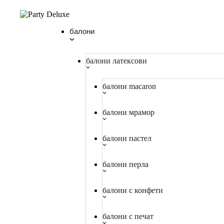
балони
балони латексови
балони macaron
балони мрамор
балони пастел
балони перла
балони с конфети
балони с печат