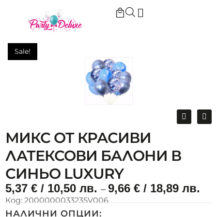
Начало
/
Микс от красиви латексови балони в синьо LUXURY
Sale!
Sale!
МИКС ОТ КРАСИВИ
ЛАТЕКСОВИ БАЛОНИ В
СИНЬО LUXURY
5,37
€
/ 10,50 лв.
9,66
€
/ 18,89 лв.
–
Код:
2000000033235V006
НАЛИЧНИ ОПЦИИ: