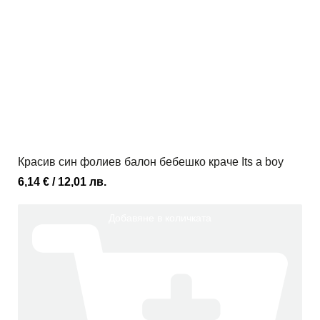
Красив син фолиев балон бебешко краче Its a boy
6,14
€
/ 12,01 лв.
Добавяне в количката