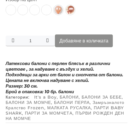
Добавяне в количката
Латексови балони с перлен блясък в различни
цветове , за надуване с въздух и хелий.
Подходящи за арки от балон и снопчета от балони.
Цената не включва надуване с хелий.
Размер: 30 см.
Брой в опаковка: 10 бр. балони
Категории:
It's a Boy
,
БАЛОНИ
,
БАЛОНИ ЗА БЕБЕ
,
БАЛОНИ ЗА МОМЧЕ
,
БАЛОНИ ПЕРЛА
,
Замръзналото
Кралство Frozen
,
МАЛКАТА РУСАЛКА
,
ПАРТИ BABY
SHARK
,
ПАРТИ ЗА МОМЧЕТА
,
ПЪРВИ РОЖДЕН ДЕН
НА МОМЧЕ
Безплатна доставка над
35 Евро / 68.45 лв.
ВАЖИ