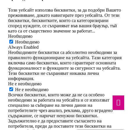
Този уебсайт използва бисквитки, за да подобри Вашето
преживяване, докато навигирате през уебсайта. От тези
бисквитки, бисквитките, които са категоризирани
според нуждите, се съхраняват във вашия браузър, тъй
като са от съществено значение за работат
...
Необходимо
Необходимо
Always Enabled
Необходимите бисквитки са абсолютно необходими за
правилното функциониране на уебсайта. Тази категория
включва само бисквитки, които гарантират основната
функционалност и функциите за сигурност на уебсайта.
Тези бисквитки не съхраняват никаква лична
информация.
Политика за поверителност
Не е необходимо
Не е необходимо
Всички бисквитки, които може да не са особено
необходими за работата на уебсайта и се използват
специално за събиране на лични данни на
потребителите чрез анализ, реклама, друго вградено
съдържание, се наричат ​​ненужни бисквитки.
Задължително е да предоставите съгласието на
потребителя, преди да поставите тези бисквитки на
вашия уебсайт.