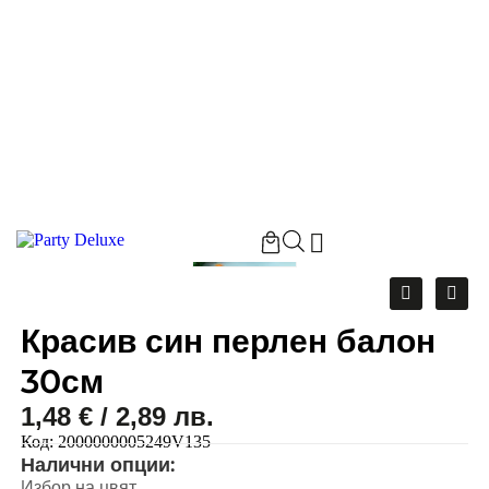
Начало
/
Красив син перлен балон 30см
Красив син перлен балон
30см
1,48
€
/ 2,89 лв.
Код:
2000000005249V135
Налични опции:
Избор на цвят