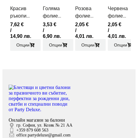
Красив
Голяма
Розова
Червена
ръкописен
фолиева
фолиева
фолиева
фолиев
цифра в
цифра
цифра
7,62
€
3,53
€
2,05
€
2,05
€
надпис
/
цвят
/
80см
/
80см
/
14,90 лв.
6,90 лв.
4,01 лв.
4,01 лв.
Happy
розово
Опции
Опции
Опции
Опции
Birthday
злато 1м
в
различни
цветове
Онлайн магазин за балони
гр. София, ул. Козяк № 21 АА
+359 879 608 563
office.partydeluxe@gmail.com
МАГАЗИН