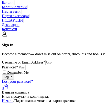
Балони
Балони с хелий
Парти теми
Парти аксесоари
ПОДАРЪЦИ
Декорации
Контакти
Sign In
Become a member — don’t miss out on offers, discounts and bonus v
Username or Email Address*
Password*
Remember Me
Log In
Lost your password?
0
Вашата кошница
Няма продукти в кошницата.
Начало
/
Парти шапки микс в макарон цветове