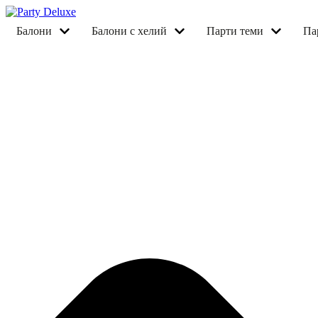
балони
балони с хелий
парти теми
п