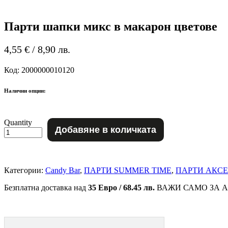
Парти шапки микс в макарон цветове
4,55
€
/ 8,90 лв.
Код:
2000000010120
Налични опции:
Quantity
Добавяне в количката
количество
за
Парти
шапки
микс
Категории:
Candy Bar
,
ПАРТИ SUMMER TIME
,
ПАРТИ АКС
в
макарон
Безплатна доставка над
35 Евро / 68.45 лв.
ВАЖИ САМО ЗА А
цветове