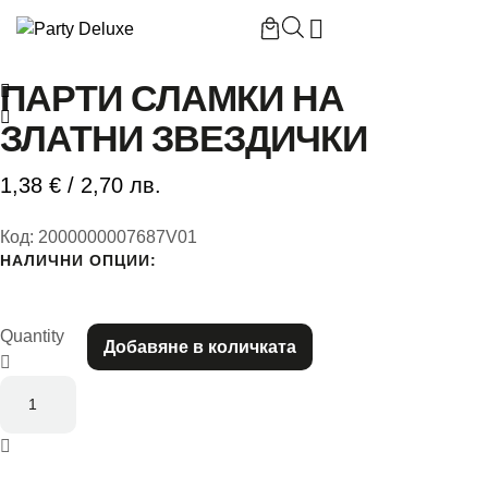
Начало
/
Парти сламки на златни звездички
ПАРТИ СЛАМКИ НА
ЗЛАТНИ ЗВЕЗДИЧКИ
Б
1,38
€
/ 2,70 лв.
П
Код:
2000000007687V01
НАЛИЧНИ ОПЦИИ:
П
Quantity
Добавяне в количката
К