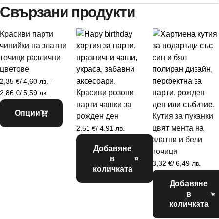
Свързани продукти
Красиви парти
чинийки на златни
точици различни
цветове
2,35
€
/ 4,60 лв.
–
Красиви розови
2,86
€
/ 5,59 лв.
парти чашки за
Опции
рожден ден
Кутия за пуканки
цвят мента на
2,51
€
/ 4,91 лв.
златни и бели
Добавяне
точици
в
3,32
€
/ 6,49 лв.
количката
Добавяне
в
количката