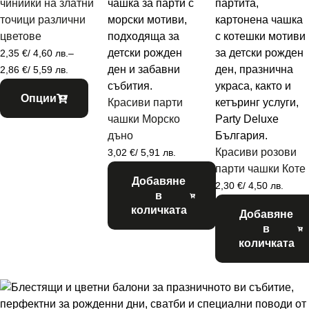
чинийки на златни
точици различни
цветове
2,35
€
/ 4,60 лв.
–
2,86
€
/ 5,59 лв.
Опции
Красиви парти
чашки Морско
дъно
Красиви розови
3,02
€
/ 5,91 лв.
парти чашки Коте
Добавяне
2,30
€
/ 4,50 лв.
в
количката
Добавяне
в
количката