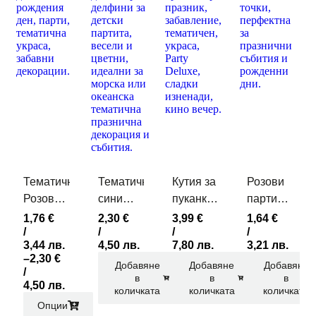
Тематични
Тематични
Кутия за
Розови
Розови
сини
пуканки
парти
Парти
парти
LITTLE
чашки
1,76
€
2,30
€
3,99
€
1,64
€
/
/
/
/
Чинийки
чинийки
PLANE
на
3,44 лв.
4,50 лв.
7,80 лв.
3,21 лв.
Китчета
кит 23см
златни
–
2,30
€
Добавяне
Добавяне
Добавяне
точици
/
в
в
в
4,50 лв.
количката
количката
количката
Опции