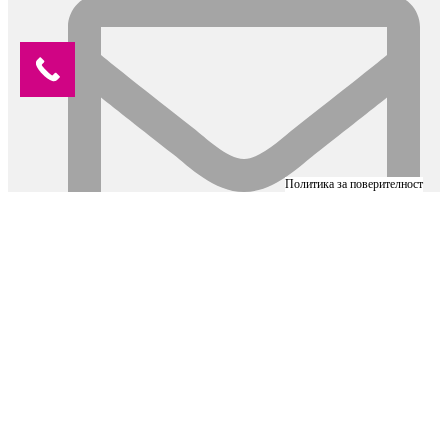
Политика за поверителност
office.partydeluxe@gmail.com
МАГАЗИН
Всички продукти
Промоции