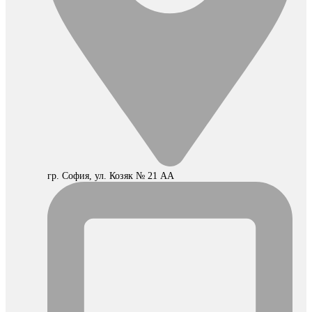
гр. София, ул. Козяк № 21 АА