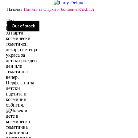
Начало
/
Пинята за сладки и бонбони РАКЕТА
Out of stock
Out of stock
БАЛОНИ
БАЛОНИ С Х
ПАРТИ ТЕМИ
ПАРТИ АКСЕ
ПОДАРЪЦИ
ДЕКОРАЦИИ
КОНТАКТИ