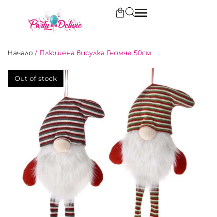
Начало
/
Плюшена висулка Гномче 50см
Out of stock
Out of stock