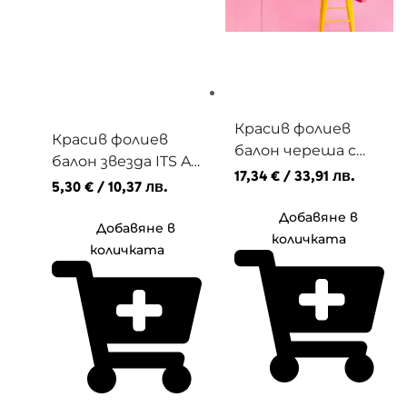
Красив фолиев
Красив фолиев
балон череша с
балон звезда ITS A
хелий
17,34
€
/ 33,91 лв.
BOY с хелий
5,30
€
/ 10,37 лв.
Добавяне в
Добавяне в
количката
количката