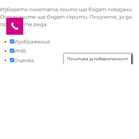
Изберете полетата, които ще бъдат показани.
Останалите ще бъдат скрити. Плъзнете, за да
промените реда.
Изображение
ИНВ.
Политика за поверителност
Оценка
Цена
Състав
Наличност
Добави в количката
Описание
Съдържание
Тегло
Размери