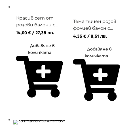
Красив сет от
Тематичен розов
розови балони с
фолиев балон с
хелий
14,00
€
/ 27,38 лв.
надпис BABY GIRL с
4,35
€
/ 8,51 лв.
хелий
Добавяне в
Добавяне в
количката
количката