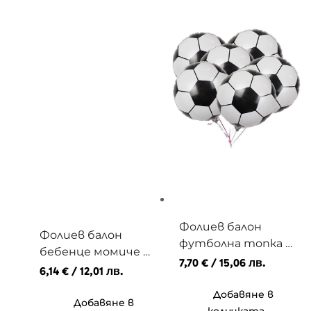
Фолиев балон
Фолиев балон
футболна топка в
бебенце момиче с
черно и бяло с
7,70
€
/ 15,06 лв.
хелий
6,14
€
/ 12,01 лв.
хелий
Добавяне в
Добавяне в
количката