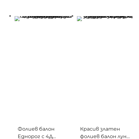
Фолиев балон
Красив златен
Еднорог с 4Д
фолиев балон луна