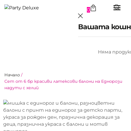
0
Вашата кошн
Няма продук
Начало
/
Сет от 6 бр красиви латексови балони на Еднорози
надути с хелий