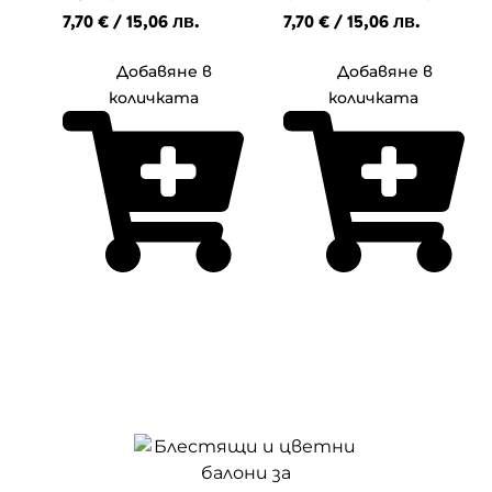
ефект в пастелни
с хелий
7,70
€
/ 15,06 лв.
7,70
€
/ 15,06 лв.
цветове с хелий
Добавяне в
Добавяне в
количката
количката