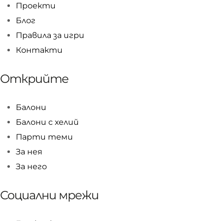
Проекти
Блог
Правила за игри
Контакти
Открийте
Балони
Балони c хелий
Парти теми
За нея
За него
Социални мрежи