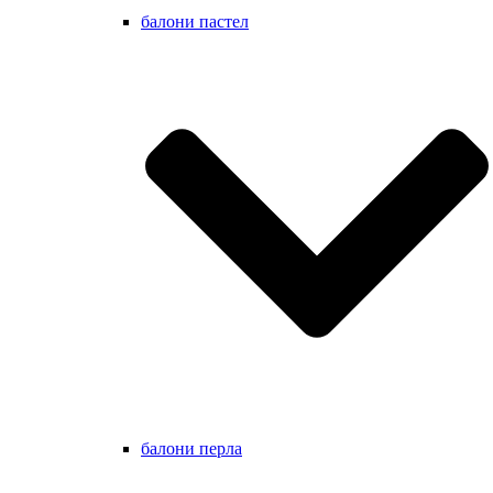
балони пастел
балони перла