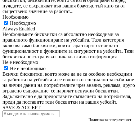
бисквитки, бисквитките, които са категоризирани според
нуждите, се съхраняват във вашия браузър, тъй като са от
съществено значение за работат
...
Необходимо
Необходимо
Always Enabled
Необходимите бисквитки са абсолютно необходими за
правилното функциониране на уебсайта. Тази категория
включва само бисквитки, които гарантират основната
функционалност и функциите за сигурност на уебсайта. Тези
бисквитки не съхраняват никаква лична информация.
Не е необходимо
Не е необходимо
Всички бисквитки, които може да не са особено необходими
за работата на уебсайта и се използват специално за събиране
на лични данни на потребителите чрез анализ, реклама, друго
вградено съдържание, се наричат ​​ненужни бисквитки.
Задължително е да предоставите съгласието на потребителя,
преди да поставите тези бисквитки на вашия уебсайт.
SAVE & ACCEPT
Политика за поверителност
Скриване на прилики
Изберете разлики