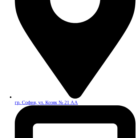
гр. София, ул. Козяк № 21 АА