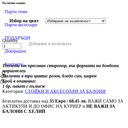
Налични опции:
Парти теми
Избор на цвят
Парти аксесоари
ПОДАРЪЦИ
Quantity
Добавяне в количката
количество
за
Декорации
Стеоропорени
marshmallow
Контакти
Топчета от пресован стиропор, във формата на бонбони
топчета
маршмелоу.
за
Налични в три цвята: розов, бледо син, шарен
декорации
Брой в опаковка:
и
1 бр. пакет с пълнеж
пълнеж
Категория:
СТОЙКИ И АКСЕСОАРИ ЗА БАЛОНИ
на
балони
Безплатна доставка над
35 Евро / 68.45 лв.
ВАЖИ САМО ЗА
АКТИКУЛИ И ДО ОФИС НА КУРИЕР и
НЕ ВАЖИ ЗА
БАЛОНИ С ХЕЛИЙ