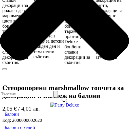
Стеоропорени marshmallow топчета за
Search
декорации и пълнеж на балони
for:
2,05
€
/ 4,01 лв.
Балони
Код:
2000000002620
Балони с хелий