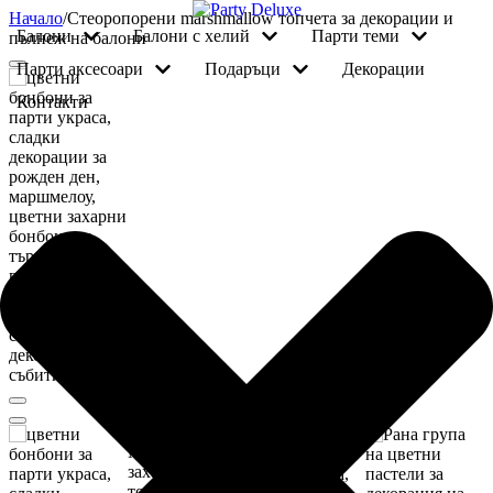
Начало
/
Стеоропорени marshmallow топчета за декорации и
балони
балони с хелий
парти теми
пълнеж на балони
парти аксесоари
подаръци
декорации
контакти